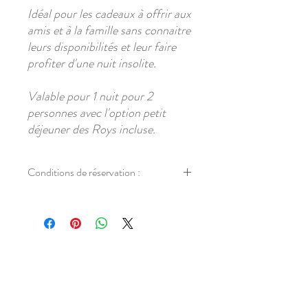
Idéal
pour les
cadeaux
à
offrir
aux
amis
et à la
famille
sans
connaitre
leurs
disponibilités et leur faire
profiter d'une nuit insolite.
Valable
pour 1
nuit
pour 2
personnes
avec l'option petit
déjeuner des Roys incluse.
Conditions de réservation :
Carte cadeau
valable
6
mois
:
Commandez
maintenant
et séjournez à la date de votre
choix*
dans les 6 prochains
mois
.
Idéal
pour les
cadeaux
à
offrir
aux
amis
et à
la
famille
sans
connaitre
leurs
disponibilités
.