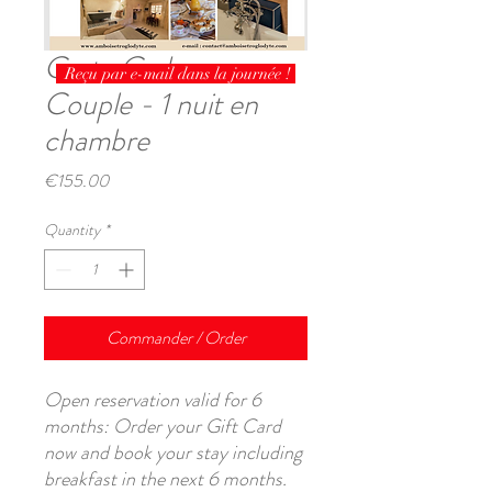
Carte Cadeau -
Reçu par e-mail dans la journée !
Couple - 1 nuit en
chambre
Price
€155.00
Quantity
*
Commander / Order
Open reservation valid for 6
months:
Order your Gift Card
now and book your stay including
breakfast in the next 6 months.