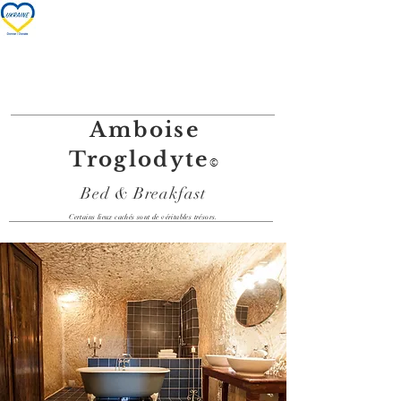
Nos chambres/Our rooms
Amboise
Troglodyte
©
Bed & Breakfast
Certains lieux cachés sont de véritables trésors.