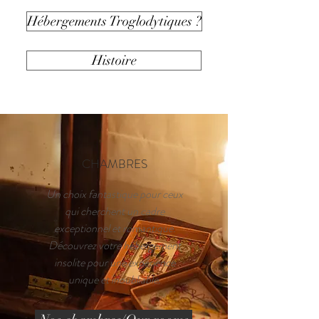
Hébergements Troglodytiques ?
Histoire
CHAMBRES
Un choix fantastique pour ceux
qui cherchent un cadre
exceptionnel et romantique.
Découvrez votre hébergement
insolite pour une expérience
unique et inoubliable.