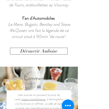
de Tours, andouillettes au Vouvray.
Fan d'Automobiles
Le Mans. Bugatti, Bentley and Steve
McQueen ont fait la légende de ce
circuit situé à 90min "de route".
Découvrir Amboise
Commentaires
Jolie surprise en poussant la porte de
cette
maison troglodytique
, à l’atmosphère
à la fois brute et raffinée. La salle de bains
ouverte met magnifiquement la roche en