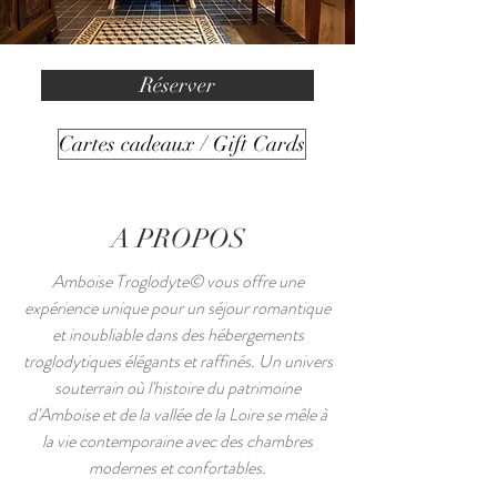
Réserver
Cartes cadeaux / Gift Cards
A PROPOS
Amboise Troglodyte© vous offre une
expérience unique pour un séjour romantique
et inoubliable dans des hébergements
troglodytiques élégants et raffinés. Un univers
souterrain où l'histoire du patrimoine
d'Amboise et de la vallée de la Loire se mêle à
la vie contemporaine avec des chambres
modernes et confortables.