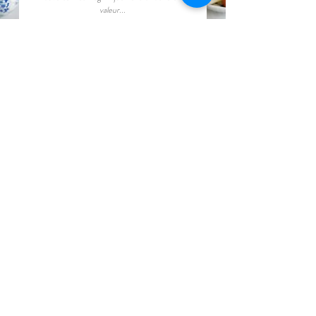
valeur...
Réserver
Cartes Cadeaux
CONTACT
contact@amboisetroglodyte.com
19bis rue Camille Breton, 37530
Nazelles, FRANCE